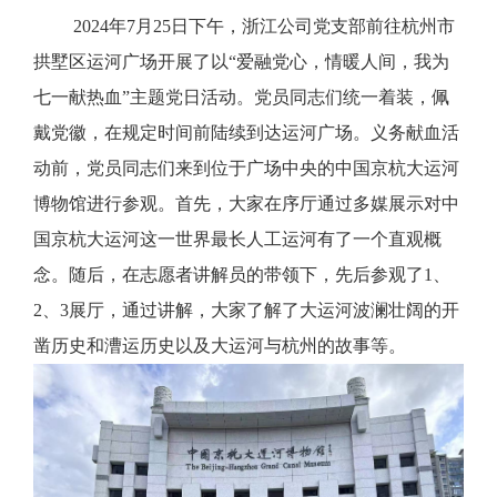
2024
年
7
月
25
日下午，浙江公司党支部前往杭州市
拱墅区运河广场开展了以“爱融党心，情暖人间，我为
七一献热血”主题党日活动。党员同志们统一着装，佩
戴党徽，在规定时间前陆续到达运河广场。义务献血活
动前，党员同志们来到位于广场中央的中国京杭大运河
博物馆进行参观。首先，大家在序厅通过多媒展示对中
国京杭大运河这一世界最长人工运河有了一个直观概
念。随后，在志愿者讲解员的带领下，先后参观了
1
、
2
、
3
展厅，通过讲解，大家了解了大运河波澜壮阔的开
凿历史和漕运历史以及大运河与杭州的故事等。