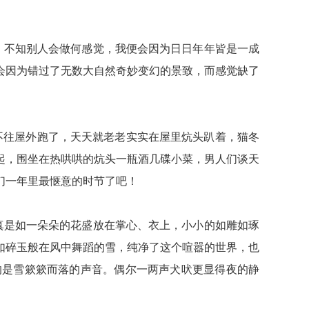
不知别人会做何感觉，我便会因为日日年年皆是一成
会因为错过了无数大自然奇妙变幻的景致，而感觉缺了
不往屋外跑了，天天就老老实实在屋里炕头趴着，猫冬
起，围坐在热哄哄的炕头一瓶酒几碟小菜，男人们谈天
们一年里最惬意的时节了吧！
是如一朵朵的花盛放在掌心、衣上，小小的如雕如琢
如碎玉般在风中舞蹈的雪，纯净了这个喧嚣的世界，也
的是雪簌簌而落的声音。偶尔一两声犬吠更显得夜的静