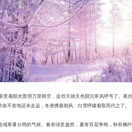
受着阳光普照万里晴空，这些天就天色阴沉寒风呼号了。夜仿
依依不舍地还未走远，冬便携着朔风、白雪呼啸着取而代之了。
域寒暑分明的气候。春有绿意盎然，夏有百花争艳，秋有枫叶