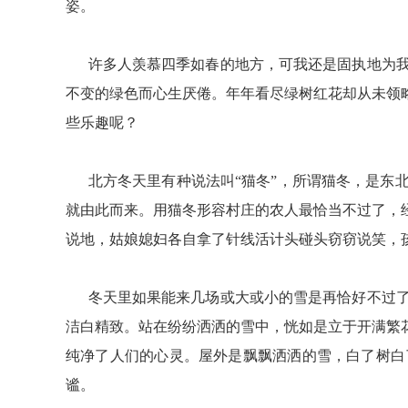
姿。
许多人羡慕四季如春的地方，可我还是固执地为我
不变的绿色而心生厌倦。年年看尽绿树红花却从未领
些乐趣呢？
北方冬天里有种说法叫“猫冬”，所谓猫冬，是东北
就由此而来。用猫冬形容村庄的农人最恰当不过了，
说地，姑娘媳妇各自拿了针线活计头碰头窃窃说笑，
冬天里如果能来几场或大或小的雪是再恰好不过了
洁白精致。站在纷纷洒洒的雪中，恍如是立于开满繁
纯净了人们的心灵。屋外是飘飘洒洒的雪，白了树白
谧。