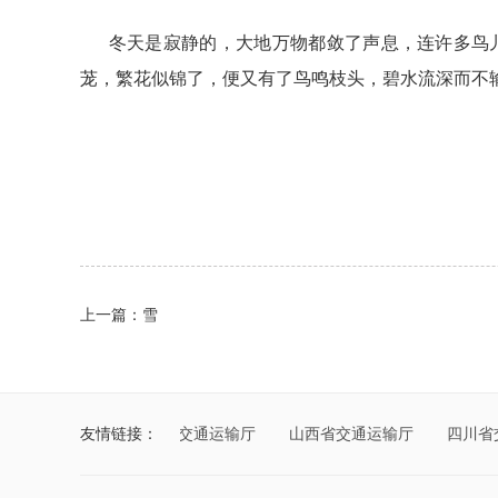
冬天是寂静的，大地万物都敛了声息，连许多鸟儿
茏，繁花似锦了，便又有了鸟鸣枝头，碧水流深而不
上一篇：雪
新疆维吾尔自治区交通运输厅
友情链接：
山西省交通运输厅
四川省交