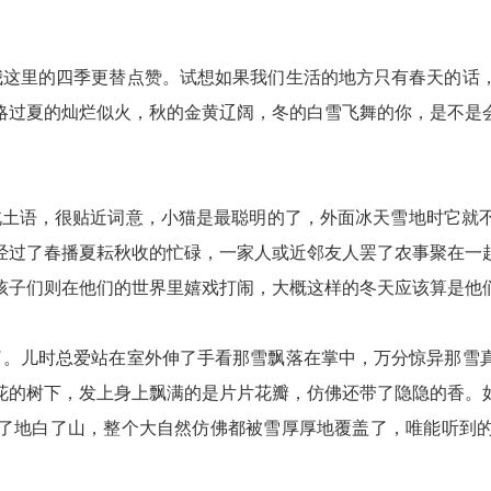
这里的四季更替点赞。试想如果我们生活的地方只有春天的话，
略过夏的灿烂似火，秋的金黄辽阔，冬的白雪飞舞的你，是不是
土语，很贴近词意，小猫是最聪明的了，外面冰天雪地时它就
经过了春播夏耘秋收的忙碌，一家人或近邻友人罢了农事聚在一
孩子们则在他们的世界里嬉戏打闹，大概这样的冬天应该算是他
。儿时总爱站在室外伸了手看那雪飘落在掌中，万分惊异那雪真
花的树下，发上身上飘满的是片片花瓣，仿佛还带了隐隐的香。
了地白了山，整个大自然仿佛都被雪厚厚地覆盖了，唯能听到